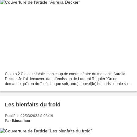
C o u p 2 C o e u r ! Voici mon coup de coeur théatre du moment : Aurelia
Decker, Je l'ai découvert dans l'émission de Laurent Ruquier "On ne
demande qu'à en rire", où chaque soir, un(e) nouvel(le) humoriste tente sa
chance en présentant un skectch de...
Les bienfaits du froid
Publié le 02/03/2022 à 08:19
Par
Ikimashoo