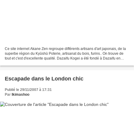
Ce site internet Akane Zen regroupe différents artisans d'art japonais, de la
superbe région du Kyūshū Poterie, artisanat du bois, furins.. On trouve de
tout et c'est d'excellente qualité. Dazaifu Kogei a été fondé à Dazaifu en
1968. Kazuya Yano, ébéniste...
Escapade dans le London chic
Publié le 29/11/2007 à 17:31
Par
Ikimashoo