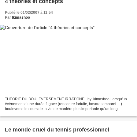
4 théories et concepts
Publié le 01/02/2007 à 11:54
Par
Ikimashoo
THÉORIE DU BOULEVERSEMENT IRRATIONEL by Ikimashoo Lorsqu'un
évènement d’une durée fugace (rencontre fortuite, hasard temporel …)
bouleverse le cours de la vie de manière plus importante qu’un long
parcours, choisi ou imposé. Je refuse l'idée de destin....
Le monde cruel du tennis professionnel