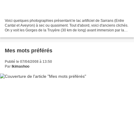
Voici quelques photographies présentant le lac artificiel de Sarrans (Entre
Cantal et Aveyron) à sec ou quasiment. Tout d'abord, voici d'anciens clichés.
On y voit les Gorges de la Truyère (30 km de long) avant immersion par la
mise en place du Barrage...
Mes mots préférés
Publié le 07/04/2008 à 13:50
Par
Ikimashoo