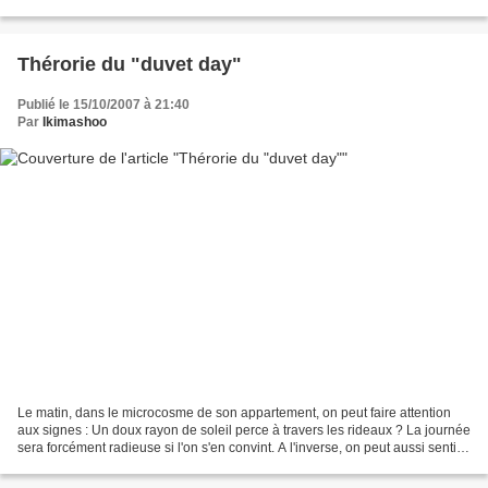
des décennies plus tard. Aujourd'hui,...
Thérorie du "duvet day"
Publié le 15/10/2007 à 21:40
Par
Ikimashoo
Le matin, dans le microcosme de son appartement, on peut faire attention
aux signes : Un doux rayon de soleil perce à travers les rideaux ? La journée
sera forcément radieuse si l'on s'en convint. A l'inverse, on peut aussi sentir
que la journée sera...