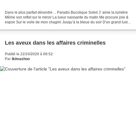
Dans le plus parfait désordre ... Paradis Bucolique Soleil J’ aime la lumière
Même son reflet sur le miroir La lueur naissante du matin Me procure joie &
espoir Sur le voile de mon chagrin Jusqu’à la bleue du soir D'un grand lustre
Florentin Que je pourrais...
Les aveux dans les affaires criminelles
Publié le 22/10/2020 à 08:52
Par
Ikimashoo