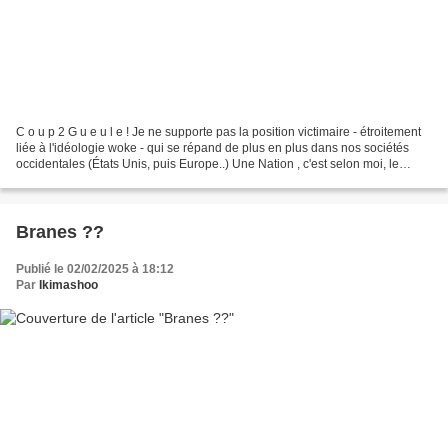
C o u p 2 G u e u l e ! Je ne supporte pas la position victimaire - étroitement
liée à l'idéologie woke - qui se répand de plus en plus dans nos sociétés
occidentales (États Unis, puis Europe..) Une Nation , c'est selon moi, le
peuple avant tout . C'est...
Branes ??
Publié le 02/02/2025 à 18:12
Par
Ikimashoo