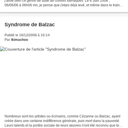
j'aime bien ce genre de suite de chiffres identiques. Le 6 Juin 2006 ,
06/06/06 à 06h06 mn, je pense que j'etais déjà levé, et même dans le train
entre Coventry et Birmingham...
Syndrome de Balzac
Publié le 16/12/2008 à 10:14
Par
Ikimashoo
Nombreux sont les artistes ou écrivains, comme Cézanne ou Balzac, ayant
créée dans une certaine indifférence générale, puis mort dans la pauvreté.
Leurs talents et la portée sociale de leurs œuvres n'ont été reconnu que bien