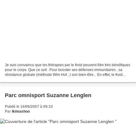
Je suis convaincu que les thérapies par le froid peuvent être trés bénéfiques
pour le corps. Que ce soit : Pour booster ses défenses immunitaires , sa
résistance globale (méthode Wim Hof...) son bien-être... En effet, le froid
intense entraine la diminution...
Parc omnisport Suzanne Lenglen
Publié le 16/06/2007 à 09:10
Par
Ikimashoo