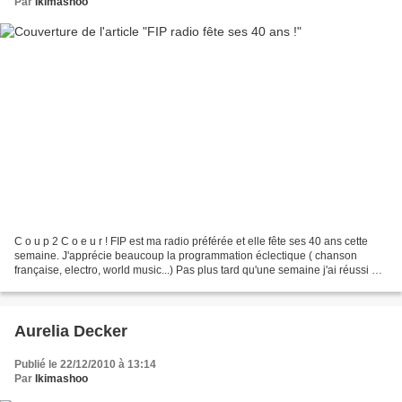
Par
Ikimashoo
C o u p 2 C o e u r ! FIP est ma radio préférée et elle fête ses 40 ans cette
semaine. J'apprécie beaucoup la programmation éclectique ( chanson
française, electro, world music...) Pas plus tard qu'une semaine j'ai réussi à
trouver le titre d'un morceau...
Aurelia Decker
Publié le 22/12/2010 à 13:14
Par
Ikimashoo