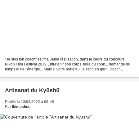
"Je suis ton coach" est ma 3éme réalisation, dans le cadre du concours
Nikon Film Festival 2019 Entretenir son corps, faire du sport... demande du
temps et de l'énergie... Mais si votre portefeuille est bien garni, coach
Serguei à une solution particulière...
Artisanat du Kyūshū
Publié le 12/04/2022 à 09:49
Par
Ikimashoo