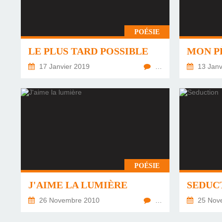
POÉSIE
LE PLUS TARD POSSIBLE
MON P
17 Janvier 2019
…
13 Janv
POÉSIE
J'AIME LA LUMIÈRE
SEDUC
26 Novembre 2010
…
25 Nov