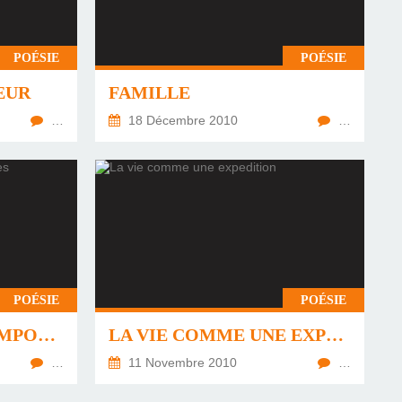
POÉSIE
POÉSIE
EUR
FAMILLE
…
18 Décembre 2010
…
POÉSIE
POÉSIE
RECUERDOS DE TIEMPOS INOCENTES
LA VIE COMME UNE EXPEDITION
…
11 Novembre 2010
…