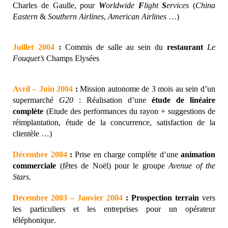
Charles de Gaulle, pour
W
orldwide
F
light
S
ervices
(
China
Eastern
&
Southern
Airlines
,
American
Airlines
…)
Juillet 2004
:
Commis de salle au sein du
restaurant
Le
Fouquet’s
Champs Elysées
Avril – Juin 2004
:
Mission autonome de 3 mois au sein d’un
supermarché
G20
: Réalisation d’une
étude de linéaire
complète
(Etude des performances du rayon + suggestions de
réimplantation, étude de la concurrence, satisfaction de la
clientèle …)
Décembre 2004
:
Prise en charge complète d’une
animation
commerciale
(fêtes de Noël) pour le groupe
Avenue of the
Stars.
Décembre 2003 – Janvier 2004
: Prospection terrain
vers
les particuliers et les entreprises pour un opérateur
téléphonique.