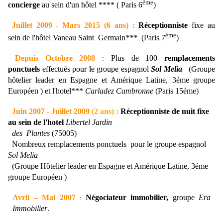
éme
concierge
au sein d'un hôtel **** ( Paris 6
)
Juillet 2009
-
Mars 2015 (6 ans)
:
Réceptionniste
fixe au
éme
sein de l'hôtel Vaneau Saint Germain
***
(Paris 7
)
Depuis
Octobre 2008
Plus de 100
remplacements
:
ponctuels
effectués pour le groupe espagnol
Sol Melia
(Groupe
hôtelier leader en Espagne et Amérique Latine, 3éme groupe
Européen )
et l'hotel***
Carladez Cambronne
(Paris 15éme)
Juin 2007
-
Juillet 2009
(2 ans)
:
Réceptionniste de nuit fixe
au sein de l'hotel
Libertel Jardin
des Plantes
(75005)
Nombreux remplacements ponctuels pour le groupe espagnol
Sol Melia
(Groupe Hôtelier leader en
Espagne et Amérique Latine, 3éme
groupe Européen )
Avril
–
Mai 2007
Négociateur immobilier,
groupe
Era
:
Immobilier
.