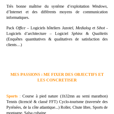
Très bonne maîtrise du système d’exploitation
Windows
,
d’Internet et des différents moyens de communication
informatiques.
Pack
Office
– Logiciels hôteliers
Jazotel
,
Medialog
et
Sihot
-
Logiciels d’architecture – Logiciel
Sphinx
&
Qualitetis
(Enquêtes quantitatives & qualitatives de satisfaction des
clients…)
MES PASSIONS : ME FIXER DES OBJECTIFS ET
LES CONCRETISER
Sports
Course à pied nature (1h32mn au semi marathon)
:
Tennis (licencié & classé FFT) Cyclo-tourisme (traversée des
Pyrénées, de la côte atlantique...)
Roller, Chute libre, Sports de
montagne, Salsa cubaine