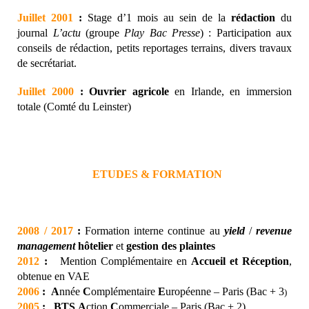
Juillet 2001
:
Stage d’1 mois au sein de la
rédaction
du
journal
L’actu
(groupe
Play Bac Presse
) : Participation aux
conseils de rédaction, petits reportages terrains, divers travaux
de secrétariat.
Juillet 2000
: Ouvrier agricole
en Irlande, en immersion
totale (Comté du Leinster)
ETUDES & FORMATION
2008 / 2017
:
Formation interne continue au
yield
/
revenue
management
hôtelier
et
gestion des plaintes
2012
:
Mention Complémentaire en
Accueil et Réception
,
obtenue en VAE
2006
:
A
nnée
C
omplémentaire
E
uropéenne – Paris (Bac + 3
)
2005
:
BTS
A
ction
C
ommerciale – Paris (Bac + 2)