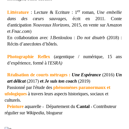
er
Littérature
: Lecture & Ecriture : 1
roman,
Une embellie
dans des
cœurs
sauvages
, écrit en 2011. Conte
d'
anticipation
Nouveaux Horizons
, 2015, en vente sur A
mazon
et
Fnac.com
)
En collaboration avec J.Benloulou :
Do not disutrb
(2018) :
Récits d’anecdotes d’hôtels.
Photographie Reflex
(argentique / numérique, 15 ans
d’expérience, formé à l'
ESRA)
Réalisation de courts métrages :
Une Espérance
(2016)
Un
art délicat
(2017)
et
Je suis ton coach
(2019)
Passionné par l'étude des
phénomènes
paranormaux et
ufologiques
à travers leurs aspects
historiques, sociaux et
culturels.
Peinture
aquarelle - Département du
Cantal -
Contributeur
régulier sur
Wikipedia
, blogueur