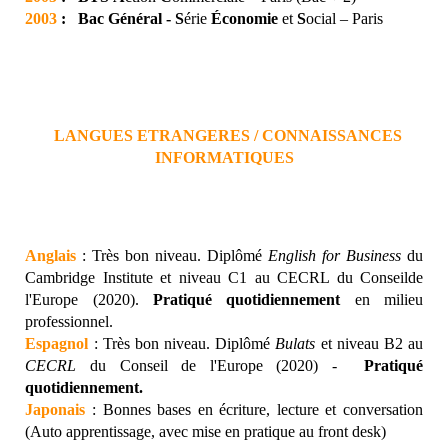
2003
:
Bac Général - S
érie
Économie
et
S
ocial – Paris
LANGUES ETRANGERES / CONNAISSANCES
INFORMATIQUES
Anglais
: Très bon niveau. Diplômé
English for Business
du
Cambridge Institute et niveau C1 au CECRL du Conseilde
l'Europe (2020).
Pratiqué quotidiennement
en milieu
professionnel.
Espagnol
: Très bon niveau. Diplômé
Bulats
et niveau B2 au
CECRL
du Conseil de l'Europe (2020)
-
Pratiqué
quotidiennement.
Japonais
: Bonnes bases en écriture, lecture et conversation
(Auto apprentissage, avec mise en pratique au front desk)