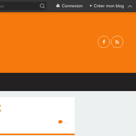
Connexion
+
Créer mon blog
E
…