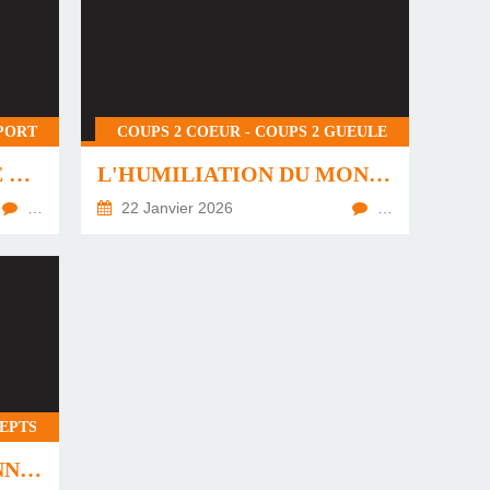
PORT
COUPS 2 COEUR - COUPS 2 GUEULE
LES RÉCITS DE COURSE À PIED
L'HUMILIATION DU MONDE DU TRAVAIL
…
22 Janvier 2026
…
EPTS
QU'EST CE QU'UNE BONNE CHANSON ?