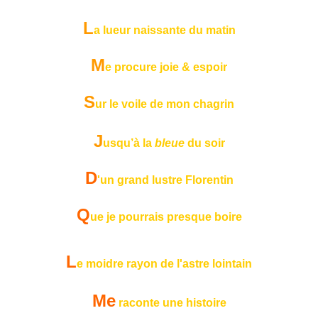
L
a
lueur naissante du matin
M
e
procure joie & espoir
S
ur le voile de mon chagrin
J
usqu’à la
bleue
du soir
D
'un grand lustre Florentin
Q
ue je pourrais presque boire
L
e moidre rayon de l'astre lointain
Me
raconte une histoire