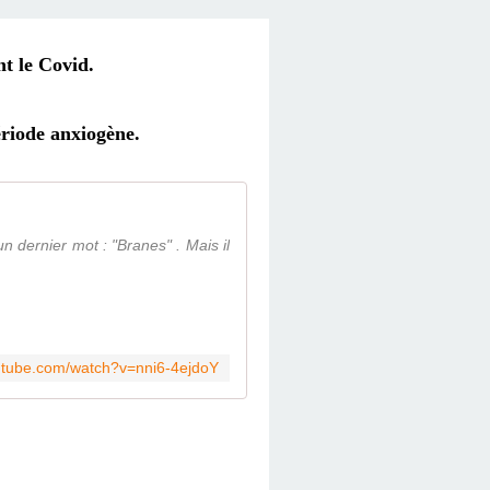
t le Covid.
ériode anxiogène.
n dernier mot : "Branes" . Mais il
utube.com/watch?v=nni6-4ejdoY