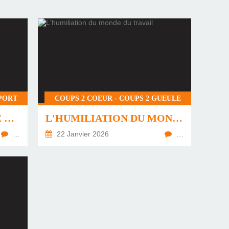
PORT
COUPS 2 COEUR - COUPS 2 GUEULE
LES RÉCITS DE COURSE À PIED
L'HUMILIATION DU MONDE DU TRAVAIL
…
22 Janvier 2026
…