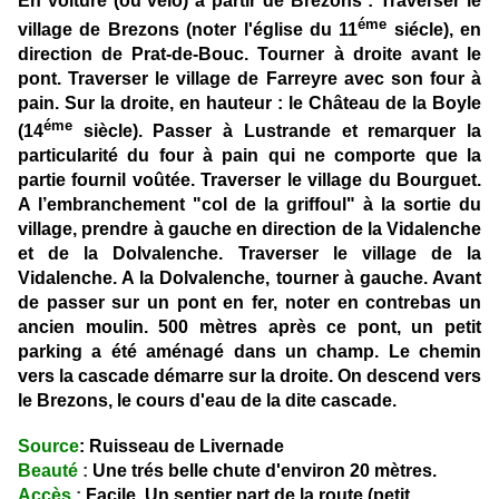
En voiture (ou vélo) à partir de Brezons : Traverser le
éme
village de Brezons (noter l'église du 11
siécle), en
direction de Prat-de-Bouc. Tourner à droite avant le
pont. Traverser le village de Farreyre avec son four à
pain. Sur la droite, en hauteur : le Château de la Boyle
éme
(14
siècle). Passer à Lustrande et remarquer la
particularité du four à pain qui ne comporte que la
partie fournil voûtée. Traverser le village du Bourguet.
A l’embranchement "col de la griffoul" à la sortie du
village, prendre à gauche en direction de la Vidalenche
et de la Dolvalenche. Traverser le village de la
Vidalenche. A la Dolvalenche, tourner à gauche. Avant
de passer sur un pont en fer, noter en contrebas un
ancien moulin. 500 mètres après ce pont, un petit
parking a été aménagé dans un champ. Le chemin
vers la cascade démarre sur la droite. On descend vers
le Brezons, le cours d'eau de la dite cascade.
Source
: Ruisseau de Livernade
Beauté
:
Une trés belle chute d'environ 20 mètres.
Accès
:
Facile. Un sentier part de la route (petit