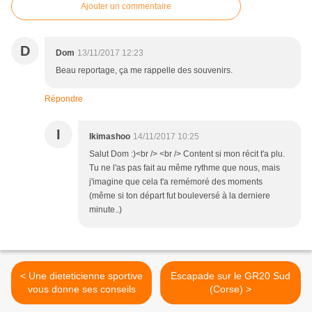
Ajouter un commentaire
D
Dom
13/11/2017 12:23
Beau reportage, ça me rappelle des souvenirs.
Répondre
I
Ikimashoo
14/11/2017 10:25
Salut Dom :)<br /> <br /> Content si mon récit t'a plu.
Tu ne l'as pas fait au même rythme que nous, mais
j'imagine que cela t'a remémoré des moments
(même si ton départ fut bouleversé à la derniere
minute..)
< Une dieteticienne sportive
Escapade sur le GR20 Sud
vous donne ses conseils
(Corse) >